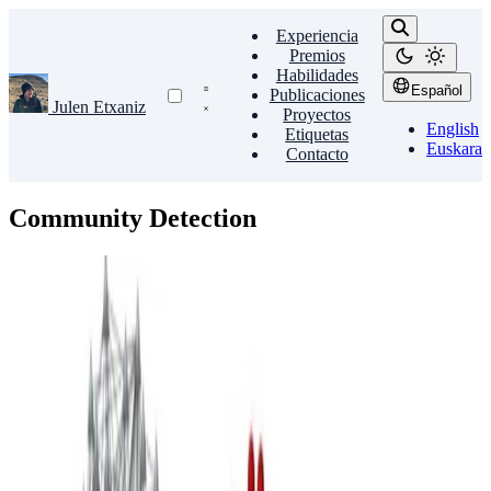
Experiencia
Premios
Habilidades
Español
Publicaciones
Julen Etxaniz
Proyectos
English
Etiquetas
Euskara
Contacto
Community Detection
Community Detection
Metaheuristics
Programming
Community Detection
NIPS kongresuko autoreen komunitateak detektatzen
metaheuristikoak erabiliz.