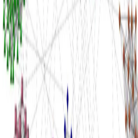
Español
English
Euskara
Hosted on
GitHub
- Served by
Netlify