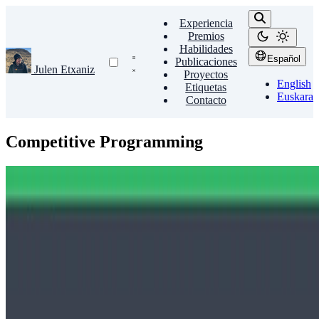
Experiencia
Premios
Habilidades
Español
Publicaciones
Julen Etxaniz
Proyectos
English
Etiquetas
Euskara
Contacto
Competitive Programming
Programming
Competitive Programming
HackerRank Challenge Solutions
Solutions for programming challenges in multiple languages.