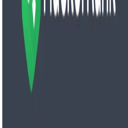
English
Euskara
Hosted on
GitHub
- Served by
Netlify