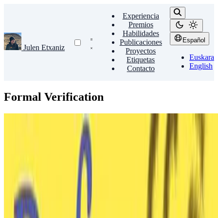
Experiencia
Premios
Habilidades
Español
Publicaciones
Julen Etxaniz
Proyectos
Euskara
Etiquetas
English
Contacto
Formal Verification
Software Engineering
Formal Verification
MFDS
Métodos Formales de Desarrollo de Software.