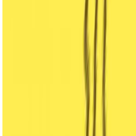
Euskara
English
Hosted on
GitHub
- Served by
Netlify