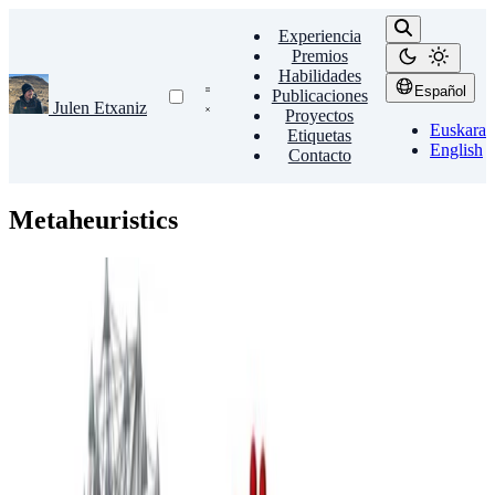
Experiencia
Premios
Habilidades
Español
Publicaciones
Julen Etxaniz
Proyectos
Euskara
Etiquetas
English
Contacto
Metaheuristics
Community Detection
Metaheuristics
Programming
Community Detection
NIPS kongresuko autoreen komunitateak detektatzen
metaheuristikoak erabiliz.