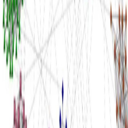
Español
Euskara
English
Hosted on
GitHub
- Served by
Netlify